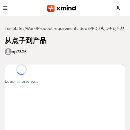
Skip to main content
Templates
/
Work
/
Product requirements doc (PRD)
/
从点子到产品
从点子到产品
pp7325
Loading preview...