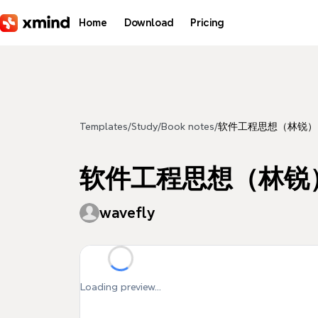
Skip to main content
Home
Download
Pricing
Templates
/
Study
/
Book notes
/
软件工程思想（林锐）
软件工程思想（林锐
wavefly
Loading preview...