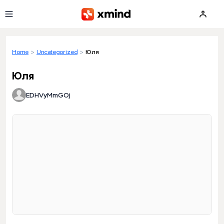
Skip to main content
Home
>
Uncategorized
>
Юля
Юля
EDHVyMmGOj
Loading preview...