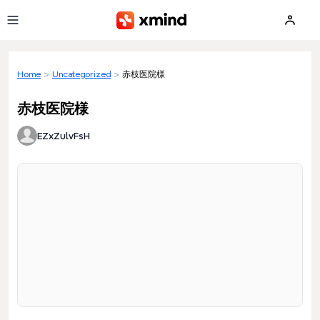
Skip to main content
Home
>
Uncategorized
>
赤枝医院様
赤枝医院様
EZxZulvFsH
Loading preview...