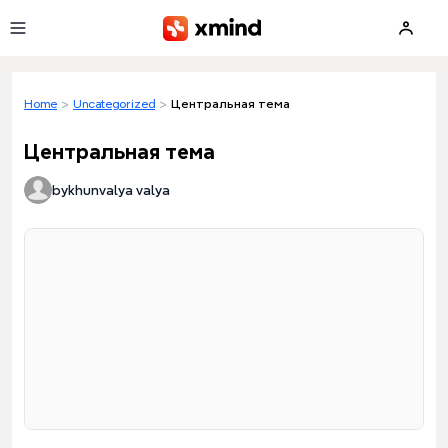
Skip to main content
Home
>
Uncategorized
>
Центральная тема
Центральная тема
bykhunvalya valya
Loading preview...