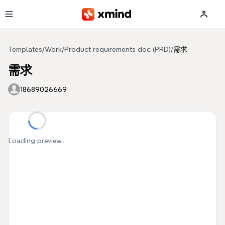
Skip to main content
Templates
/
Work
/
Product requirements doc (PRD)
/
需求
需求
18689026669
Loading preview...