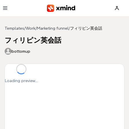
Skip to main content
Templates
/
Work
/
Marketing funnel
/
フィリピン英会話
フィリピン英会話
bottomup
Loading preview...