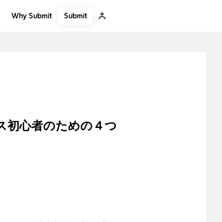
Submit
Why Submit
つの質問で作る長続きコンセプト
ス初心者のための４つ