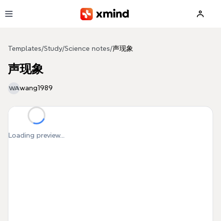
Skip to main content
Templates
/
Study
/
Science notes
/
声现象
声现象
wang1989
WA
Loading preview...