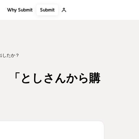
Submit
Why Submit
出したか？
、 「としさんから購