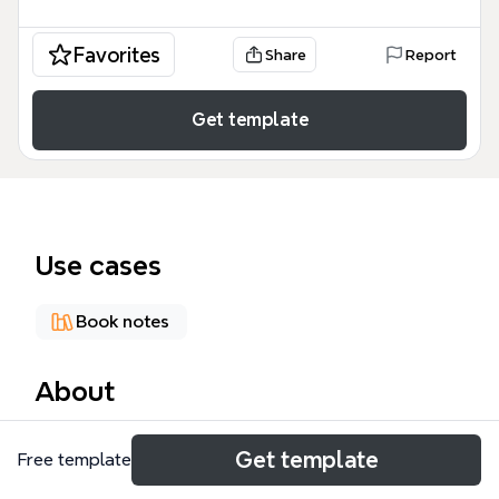
Favorites
Share
Report
Get template
Use cases
Book notes
About
كتاب التفكير المستقيم والتفكير الأعوج هو خريطة ذهنية
Get template
Free template
شاملة تغطي 79 عقدة موزعة على 13 فرعًا رئيسيًا، تهدف
إلى تحليل أنماط التفكير السليم والمعوج. تبدأ الخريطة