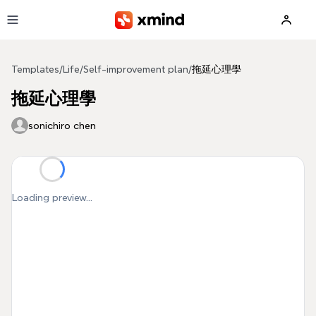
Skip to main content
Templates
/
Life
/
Self-improvement plan
/
拖延心理學
拖延心理學
sonichiro chen
Loading preview...