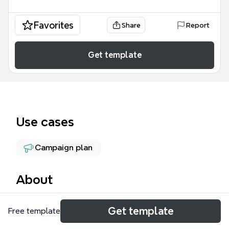
Favorites
Share
Report
Get template
Use cases
Campaign plan
About
Разработка лид-магнитов — это стратегический
Get template
Free template
шаблон Xmind, предназначенный для
маркетологов, экспертов и предпринимателей,