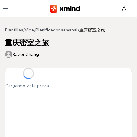
Saltar al contenido principal
Plantillas
/
Vida
/
Planificador semanal
/
重庆密室之旅
重庆密室之旅
Xavier Zhang
Cargando vista previa...