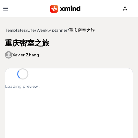
Skip to main content
Templates
/
Life
/
Weekly planner
/
重庆密室之旅
重庆密室之旅
Xavier Zhang
Loading preview...