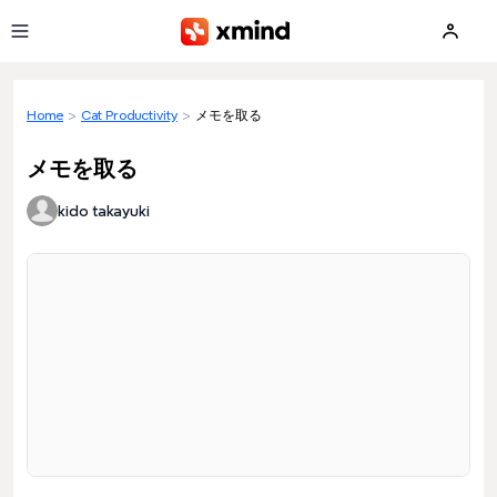
Skip to main content
Home
>
Cat Productivity
>
メモを取る
メモを取る
kido takayuki
Loading preview...