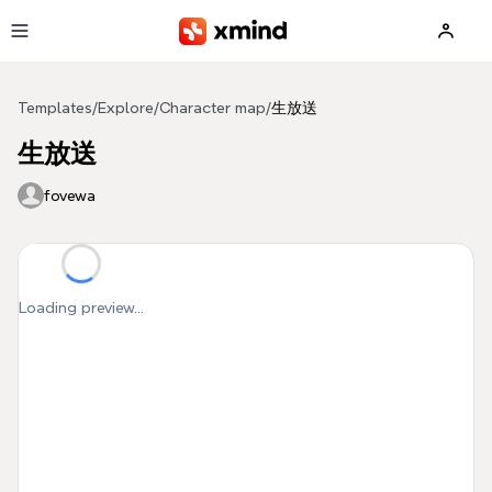
Skip to main content
Templates
/
Explore
/
Character map
/
生放送
生放送
fovewa
Loading preview...