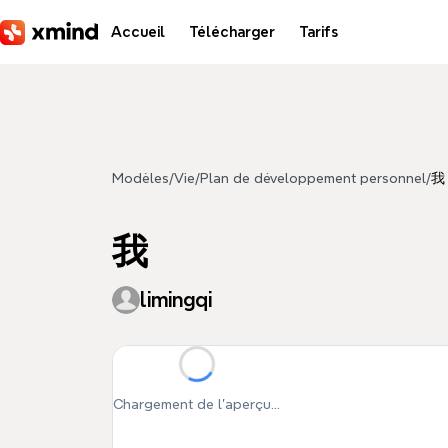
Aller au contenu principal
Accueil
Télécharger
Tarifs
Modèles
/
Vie
/
Plan de développement personnel
/
我
我
limingqi
Chargement de l'aperçu...