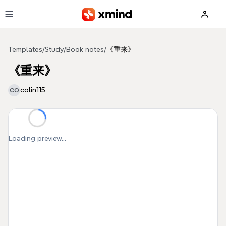
Skip to main content
Templates
/
Study
/
Book notes
/
《重来》
《重来》
colin115
CO
Loading preview...