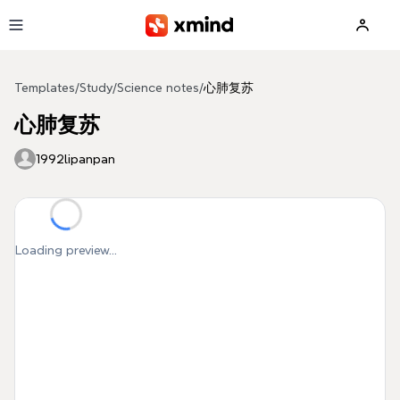
Skip to main content
Templates
/
Study
/
Science notes
/
心肺复苏
心肺复苏
1992lipanpan
Loading preview...