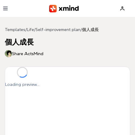
Skip to main content
Templates
/
Life
/
Self-improvement plan
/
個人成長
個人成長
Share ActsMind
Loading preview...