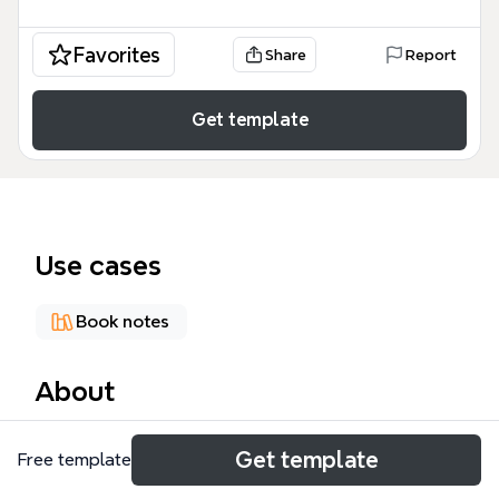
Favorites
Share
Report
Get template
Use cases
Book notes
About
《視覺化思考 餐巾紙的背後》這本由 Dan Roam 撰寫
Get template
Free template
的經典書籍，系統化地解說了視覺化圖像思考的應用技
術，涵蓋 4 個步驟（觀看、察覺、聯想、呈現）與 6