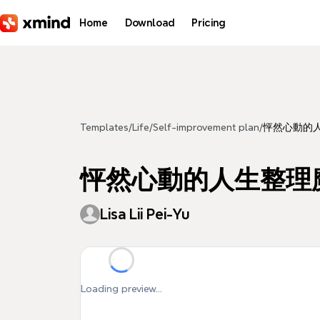
Skip to main content
Home
Download
Pricing
Templates
/
Life
/
Self-improvement plan
/
怦然心動的
怦然心動的人生整理
Lisa Lii Pei-Yu
Loading preview...