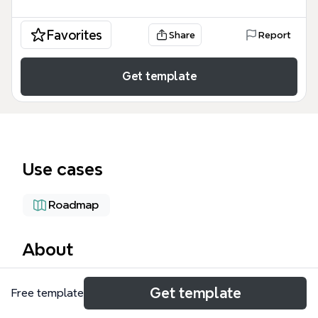
Favorites
Share
Report
Get template
Use cases
Roadmap
About
תיכנון מרכז מצוינות הוא תבנית מפת חשיבה מקיפה
Get template
Free template
הכוללת 71 צמתים ו-6 ענפים ראשיים, המיועדת למנהלי
פסג"ה, רכזי מצוינות וצוותי חינוך המתכננים מרכז מצוינות