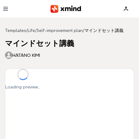
Skip to main content
Templates
/
Life
/
Self-improvement plan
/
マインドセット講義
マインドセット講義
HATANO KIMI
Loading preview...