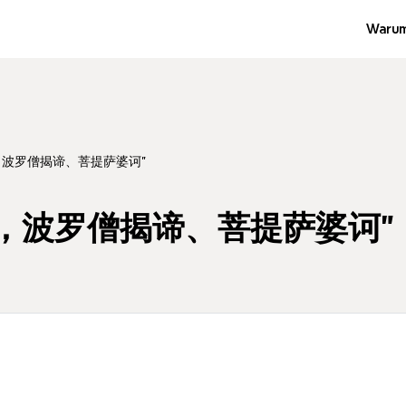
Warum
波罗僧揭谛、菩提萨婆诃”
，波罗僧揭谛、菩提萨婆诃”