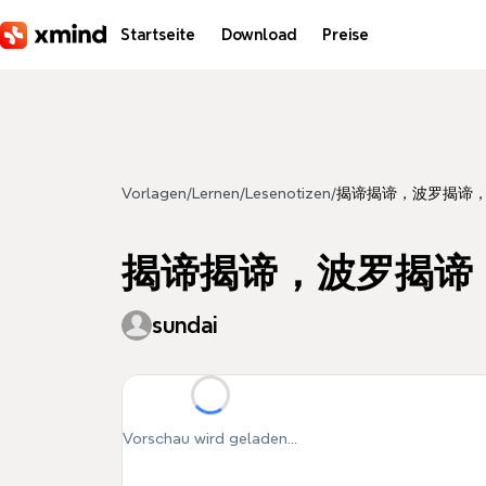
Zum Hauptinhalt springen
Startseite
Download
Preise
Vorlagen
/
Lernen
/
Lesenotizen
/
揭谛揭谛，波罗揭谛，
揭谛揭谛，波罗揭谛
sundai
Vorschau wird geladen...