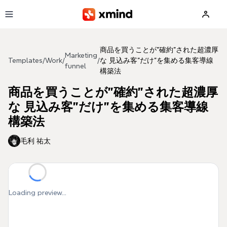
Skip to main content
商品を買うことが"確約"された超濃厚
Marketing
Templates
/
Work
/
/
な 見込み客"だけ"を集める集客導線
funnel
構築法
商品を買うことが"確約"された超濃厚
な 見込み客"だけ"を集める集客導線
構築法
毛利 祐太
Loading preview...