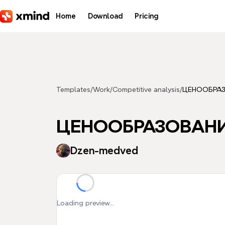
Skip to main content
Home
Download
Pricing
Templates
/
Work
/
Competitive analysis
/
ЦЕНООБРА
ЦЕНООБРАЗОВАН
Dzen-medved
Loading preview...