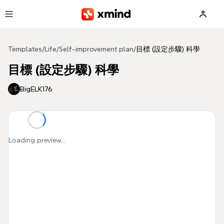
Skip to main content
Templates
/
Life
/
Self-improvement plan
/
目標 (設定步驟) 科學
目標 (設定步驟) 科學
BigELK176
Loading preview...