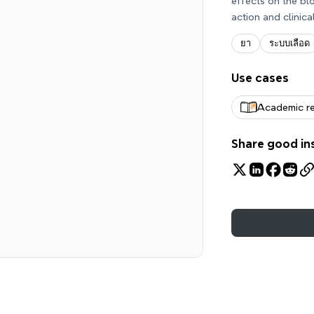
effects on the bl
action and clinica
ยา
ระบบเลือด
Use cases
Academic r
Share good in