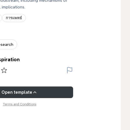
oodstream, including mechanisms of
l implications.
การแพทย์
esearch
spiration
Open template
Terms and Conditions