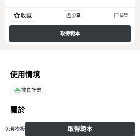
收藏
分享
檢舉
取得範本
使用情境
飲食計畫
關於
火锅蘸酱模板是一份包含72个节点的火锅蘸料配方思
取得範本
免費模板
维导图，覆盖了灵魂蘸料、麻辣蘸料、四川重庆老火
锅、海鲜锅、清汤锅、北方火锅和涮羊肉、蘸嫩牛肉以