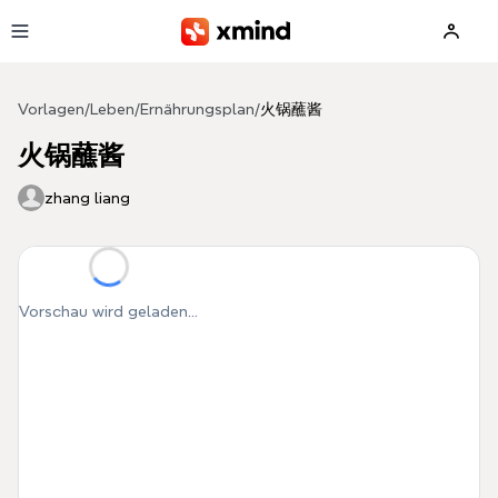
Zum Hauptinhalt springen
Vorlagen
/
Leben
/
Ernährungsplan
/
火锅蘸酱
火锅蘸酱
zhang liang
Vorschau wird geladen...