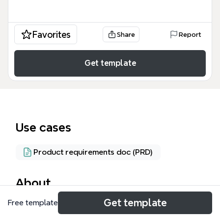
Favorites
Share
Report
Get template
Use cases
Product requirements doc (PRD)
About
Get template
Free template
Яндекс.Маршруты mind map — это подробная
схема проектирования и анализа навигационного