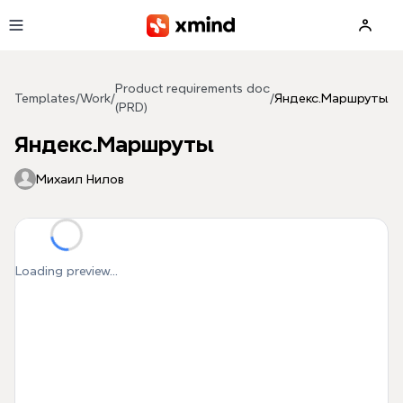
Skip to main content
Product requirements doc
Templates
/
Work
/
/
Яндекс.Маршруты
(PRD)
Яндекс.Маршруты
Михаил Нилов
Loading preview...