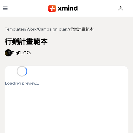
Skip to main content
Templates
/
Work
/
Campaign plan
/
行銷計畫範本
行銷計畫範本
BigELK176
Loading preview...