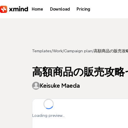
Skip to main content
Home
Download
Pricing
Templates
/
Work
/
Campaign plan
/
高額商品の販売攻
高額商品の販売攻略
Keisuke Maeda
Loading preview...