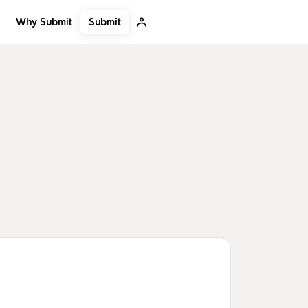
Submit
Why Submit