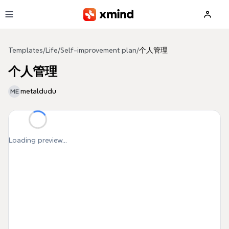
Skip to main content
Templates
/
Life
/
Self-improvement plan
/
个人管理
个人管理
metaldudu
ME
Loading preview...