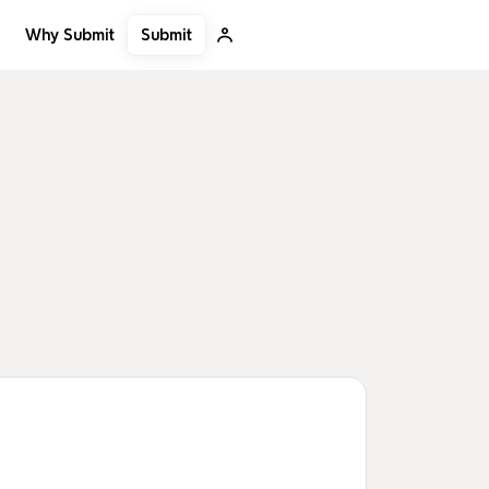
Submit
Why Submit