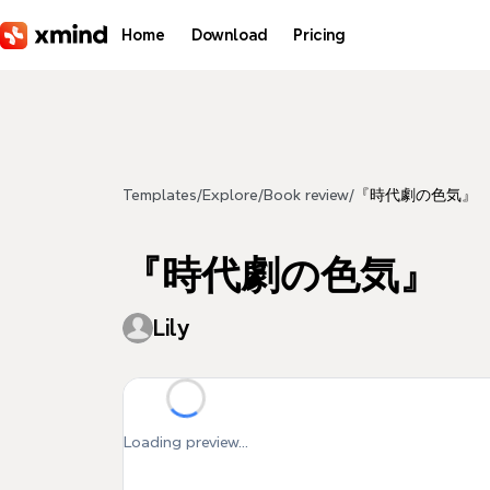
Skip to main content
Home
Download
Pricing
Templates
/
Explore
/
Book review
/
『時代劇の色気』
『時代劇の色気』
Lily
Loading preview...