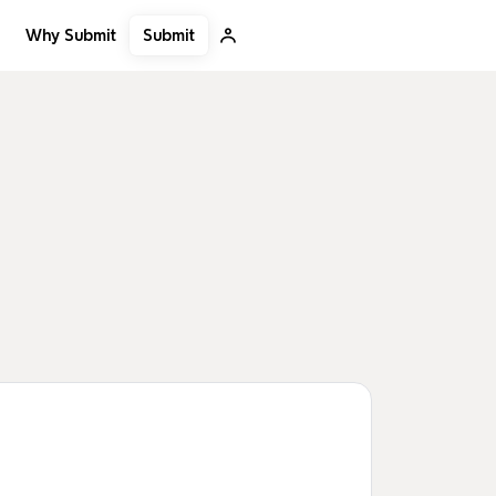
Submit
Why Submit