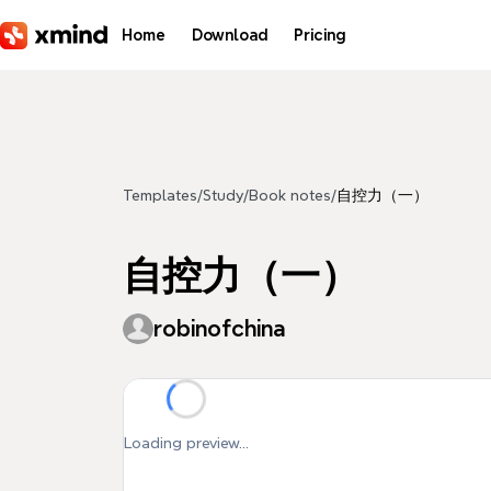
Skip to main content
Home
Download
Pricing
Templates
/
Study
/
Book notes
/
自控力（一）
自控力（一）
robinofchina
Loading preview...