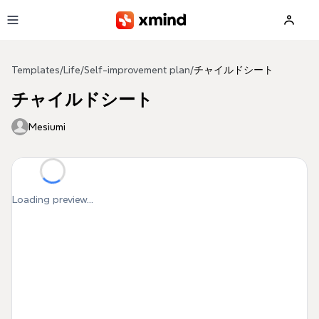
Skip to main content
Templates
/
Life
/
Self-improvement plan
/
チャイルドシート
チャイルドシート
Mesiumi
Loading preview...