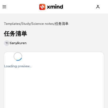
Skip to main content
Templates
/
Study
/
Science notes
/
任务清单
任务清单
tianyikuren
TI
Loading preview...