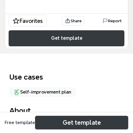
Favorites
Share
Report
Get template
Use cases
Self-improvement plan
About
Get template
Free template
「低碳生活 你我童行 孩有希望」心智圖模板由 Xmind
社群創作，以 80 個節點系統化呈現低碳生活推廣架