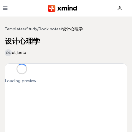
Skip to main content
Templates
/
Study
/
Book notes
/
设计心理学
设计心理学
ol_beta
OL
Loading preview...