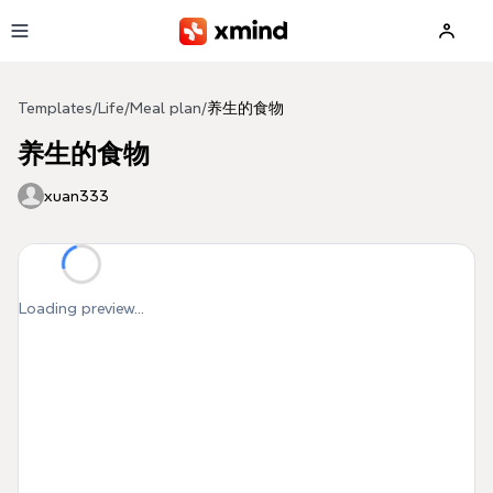
Skip to main content
Templates
/
Life
/
Meal plan
/
养生的食物
养生的食物
xuan333
Loading preview...