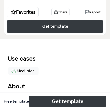
Favorites
Share
Report
Get template
Use cases
Meal plan
About
养生的食物思维导图模板系统梳理了8大类共40种常见
Get template
Free template
养生食材，涵盖谷物、绿叶蔬菜、肉类与禽蛋、水果、
豆制品、乳制品、坚果和海产。模板以「养生的食物」