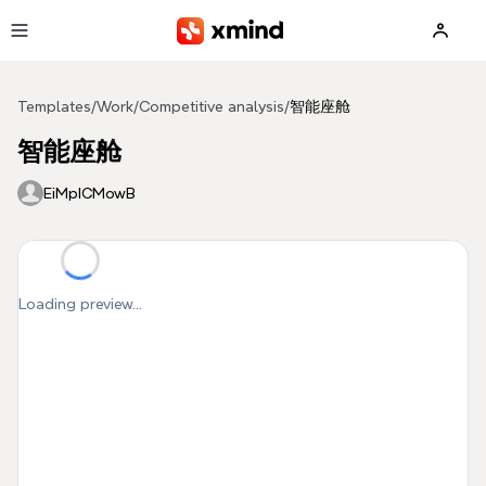
Skip to main content
Templates
/
Work
/
Competitive analysis
/
智能座舱
智能座舱
EiMpICMowB
Loading preview...