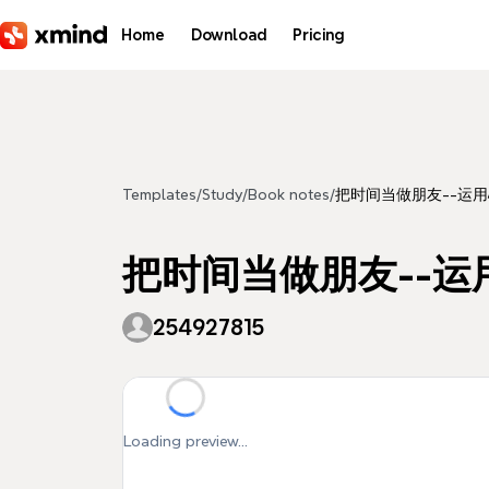
Skip to main content
Home
Download
Pricing
Templates
/
Study
/
Book notes
/
把时间当做朋友--运
把时间当做朋友--
254927815
Loading preview...