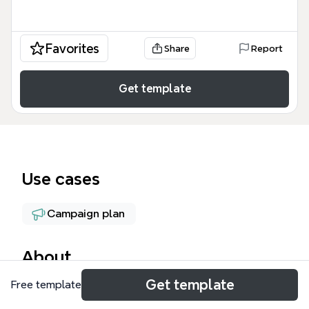
Favorites
Share
Report
Get template
Use cases
Campaign plan
About
Get template
Free template
Стратегия Гульжан по неделям — это детальный
план действий для запуска и продвижения курса,