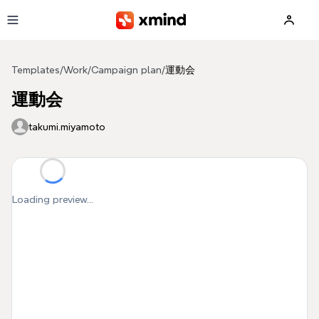
Skip to main content
Templates
/
Work
/
Campaign plan
/
運動会
運動会
takumi.miyamoto
Loading preview...