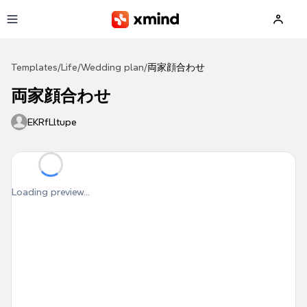
Skip to main content
Templates
/
Life
/
Wedding plan
/
両家顔合わせ
両家顔合わせ
EKRfLltupe
Loading preview...