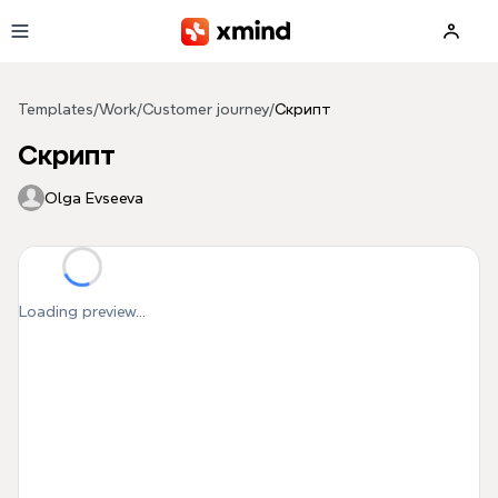
Skip to main content
Templates
/
Work
/
Customer journey
/
Скрипт
Скрипт
Olga Evseeva
Loading preview...