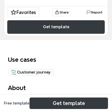
Favorites
Share
Report
Get template
Use cases
Customer journey
About
Этот шаблон Скрипт представляет собой
Get template
Free template
структурированную схему для ведения
переговоров и продаж, охватывающую 9