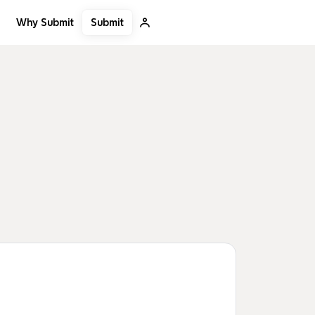
Submit
Why Submit